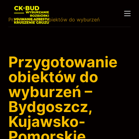
P
r
Przygotowanie obiektów do wyburzeń
z
e
j
d
ź
Przygotowanie
d
obiektów do
o
t
wyburzeń –
r
e
Bydgoszcz,
ś
c
Kujawsko-
i
Pomorskie